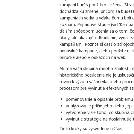
kampaní buď s použitím cvičenia ‘Stra
dochádza ku zmene, pričom sa budete 
kampaniach vedia a vďaka čomu boli ef
zoznam. Prípadové štúdie (viď ‘Kampa
ďalším spôsobom učenia sa o tom, čo
plány, ale ukazujú odhodlanie, vynalie
kampaňami. Pozrite si časť o zdrojoch 
nenásilné kampane, alebo použite nie
príručke alebo v odkazoch na web.
Ak má vaša skupina mnoho znalostí, 
historického posúdenia nie je uskutoč
rovno k vývoju vášho vlastného proce
procesom pre vyvinutie efektívnych str
pomenovanie a opísanie problému 
analyzovanie príčin jeho alebo jej e
vytvorenie vízie toho, čo skupina c
vyvinutie stratégie na dosiahnutie 
Tieto kroky sú vysvetlené nižšie.