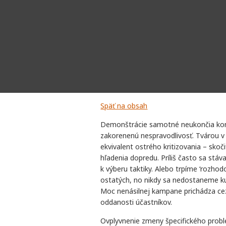
Späť na obsah
Demonštrácie samotné neukončia konk
zakorenenú nespravodlivosť. Tvárou v 
ekvivalent ostrého kritizovania – skoč
hľadenia dopredu. Príliš často sa stá
k výberu taktiky. Alebo trpíme ‘rozho
ostatých, no nikdy sa nedostaneme ku
Moc nenásilnej kampane prichádza cez
oddanosti účastníkov.
Ovplyvnenie zmeny špecifického prob