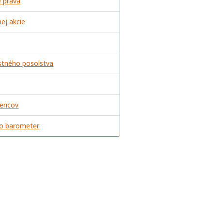
é práva
ej akcie
estného posolstva
jencov
bo barometer