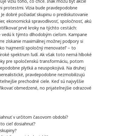
je víziu toho, čo chce. Inak môžu byť akcie
ými protestmi. Vízia bude pravdepodobne
 Je dobré požiadať skupinu o prediskutovanie
mier, ekonomická spravodlivosť, spoločnosť, akú
ifikovať prvé kroky na týchto cestách:
ré vedú k týmto dlhodobým cieľom. Kampane
 Pre získanie maximálnej možnej podpory si
ko ‘najmenší spoločný menovateľ’ – to
roké spektrum ľudí. Ak však toto nemá hlboké
roky pre spoločenskú transformáciu, potom
epodobne plytká a neuspokojivá. Na druhej
 nerealistické, pravdepodobne nezmobilizujú
teľnejšie prechodné ciele. Keď sú najvyššie
fikovať obmedzené, no prijateľnejšie odrazové
dosiahnuť v určitom časovom období?
to cieľ dosiahnuť?
 skupiny?