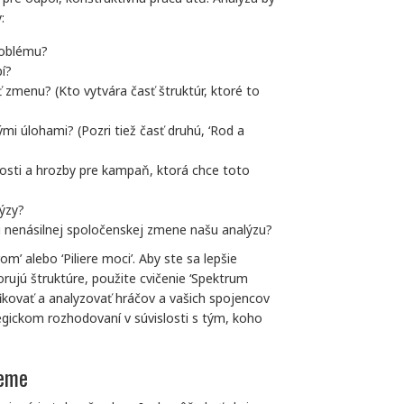
:
roblému?
pí?
 zmenu? (Kto vytvára časť štruktúr, ktoré to
mi úlohami? (Pozri tiež časť druhú, ‘Rod a
žitosti a hrozby pre kampaň, ktorá chce toto
lýzy?
 nenásilnej spoločenskej zmene našu analýzu?
om’ alebo ‘Piliere moci’. Aby ste sa lepšie
orujú štruktúre, použite cvičenie ‘Spektrum
ikovať a analyzovať hráčov a vašich spojencov
egickom rozhodovaní v súvislosti s tým, koho
ceme