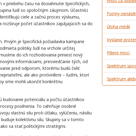
hnutí za ľudsk
ch v priebehu času na dosiahnutie špecifických,
kupina ľudí so spoločným záujmom. Účastníci
Formy nenásiln
dentifikujú ciele a začnú proces výskumu,
 a rozširuje počet účastníkov zapájajúcich sa do
Úloha médií
Vyslanie prot
h. Prvým je špecifická požiadavka kampane
dmieta politiky ľudí na vrchole určitej
Piliere moci
a musíme do ich rozhodovania priniesť nový
 s novými informáciami, presviedčanie tých, od
Spektrum spo
ovanie pred odporom, ktorému budú čeliť.
riateľmi, ale ako protivníkmi – ľuďmi, ktorí
Spektrum ale
aby sme mohli ukončiť konkrétnu
ú budovanie potenciálu a počtu účastníkov.
rocesy posilnenia. To zahrňuje osobné
voju vlastnú silu proti útlaku, vylúčeniu, násiliu
a buduje kolektívnu silu. Skupiny sa v tomto
ako sa stať politickými stratégmi.