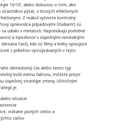
tégie 10/10’, alebo diskusiou o tom, ako
účastníkov pýtať, o ktorých efektívnych
ektívnymi. Z reakcií vytvorte kontrolný
ňový sprievodca prípadovými štúdiami’) sú
 sa udialo v minulosti. Neponúkajú podobné
zavosť a trpezlivosť s úspešnými nenásilnými
(desiata časť), kde sú filmy a knihy opisujúce
ktoré z príbehov vyrozprávaných v tejto
máte obmedzený čas alebo tento typ
niteľný kvôli inému faktoru, môžete prejsť
su úspešnej stratégie zmeny. Užitočným
atégií je:
alebo situácie
xistencie
hce, vrátane jasných cieľov a
týchto cieľov.