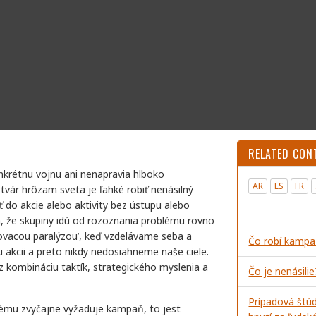
RELATED CON
rétnu vojnu ani nenapravia hlboko
AR
ES
FR
tvár hrôzam sveta je ľahké robiť nenásilný
iť do akcie alebo aktivity bez ústupu alebo
va, že skupiny idú od rozoznania problému rovno
dovacou paralýzou’, keď vzdelávame seba a
Čo robí kampa
 akcii a preto nikdy nedosiahneme naše ciele.
 kombináciu taktík, strategického myslenia a
Čo je nenásili
Prípadová štúd
lému zvyčajne vyžaduje kampaň, to jest