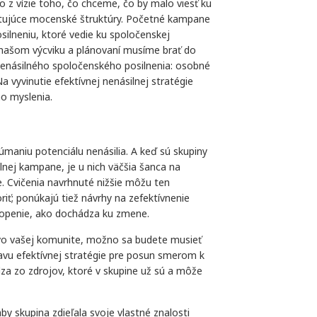
 z vízie toho, čo chceme, čo by malo viesť ku
tujúce mocenské štruktúry. Početné kampane
lneniu, ktoré vedie ku spoločenskej
V našom výcviku a plánovaní musíme brať do
nenásilného spoločenského posilnenia: osobné
 vyvinutie efektívnej nenásilnej stratégie
ho myslenia.
maniu potenciálu nenásilia. A keď sú skupiny
ej kampane, je u nich väčšia šanca na
e. Cvičenia navrhnuté nižšie môžu ten
ť; ponúkajú tiež návrhy na zefektívnenie
openie, ako dochádza ku zmene.
vo vašej komunite, možno sa budete musieť
avu efektívnej stratégie pre posun smerom k
za zo zdrojov, ktoré v skupine už sú a môže
by skupina zdieľala svoje vlastné znalosti