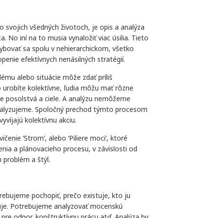
 svojich všedných životoch, je opis a analýza
 No iní na to musia vynaložiť viac úsilia. Tieto
bovať sa spolu v nehierarchickom, všetko
enie efektívnych nenásilných stratégií.
mu alebo situácie môže zdať príliš
urobíte kolektívne, ľudia môžu mať rôzne
ne posolstvá a ciele. A analýzu nemôžeme
analyzujeme. Spoločný prechod týmto procesom
vyvíjajú kolektívnu akciu.
ičenie ‘Strom’, alebo ‘Piliere moci’, ktoré
enia a plánovacieho procesu, v závislosti od
 problém a štýl.
ebujeme pochopiť, prečo existuje, kto ju
nuje. Potrebujeme analyzovať mocenskú
 pre odpor, konštruktívnu prácu atď. Analýza by