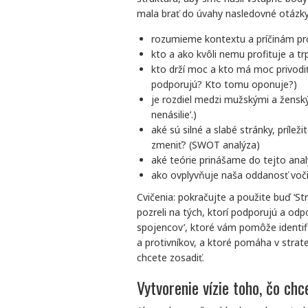
mala brať do úvahy nasledovné otázky
rozumieme kontextu a príčinám p
kto a ako kvôli nemu profituje a tr
kto drží moc a kto má moc privodiť
podporujú? Kto tomu oponuje?)
je rozdiel medzi mužskými a ženský
nenásilie’.)
aké sú silné a slabé stránky, príle
zmeniť? (SWOT analýza)
aké teórie prinášame do tejto ana
ako ovplyvňuje naša oddanosť voči
Cvičenia: pokračujte a použite buď ‘Str
pozreli na tých, ktorí podporujú a odp
spojencov’, ktoré vám pomôže identif
a protivníkov, a ktoré pomáha v strat
chcete zosadiť.
Vytvorenie vízie toho, čo ch