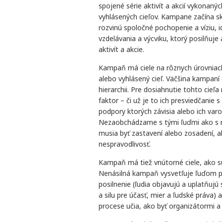
spojené série aktivít a akcií vykonaný
vyhlásených cieľov. Kampane začína s
rozvinú spoločné pochopenie a víziu, i
vzdelávania a výcviku, ktorý posilňuje
aktivít a akcie.
Kampaň má ciele na rôznych úrovniac
alebo vyhlásený cieľ. Väčšina kampaní o
hierarchii. Pre dosiahnutie tohto cieľ
faktor – či už je to ich presviedčanie
podpory ktorých závisia alebo ich var
Nezaobchádzame s tými ľuďmi ako s nep
musia byť zastavení alebo zosadení, 
nespravodlivosť.
Kampaň má tiež vnútorné ciele, ako s
Nenásilná kampaň vysvetľuje ľuďom p
posilnenie (ľudia objavujú a uplatňujú s
a silu pre účasť, mier a ľudské práva) 
procese učia, ako byť organizátormi a 