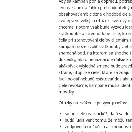
Aby sa kampaň pohla dopredu, potrebu
len reakciami a ľahko prehliadnuteľn
obsahovať ambiciózne dlhodobé ciele.
svojej vízie veľkých otázok: svetový 
chceme. Potom však bude výzvou ident
krátkodobé a strednodobé ciele, kto
čelia pri stanovovaní cieľov dilemám.
kampaň môže zvoliť krátkodobý cieľ a
znamená bod, na ktorom sa zhodne ši
dôsledky, ak to nenaznačuje ďalšie k
akákoľvek výsledná zmena bude pravd
strane, utopické ciele, ktoré sa zdajú
ľudí, pokiaľ nebudú existovať dosiahnu
ciele revolučné, kampane musia identi
mostíky.
Otázky na zváženie pri vývoji cieľov:
sú tie ciele realistické?; dajú sa 
budú ľudia veriť tomu, že môžu ten
zodpovedá cieľ účelu a schopnosti