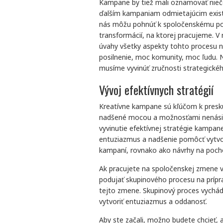
Kampane by tiež mali oznamovať niečo
ďalším kampaniam odmietajúcim exis
nás môžu pohnúť k spoločenskému posi
transformácií, na ktorej pracujeme. 
úvahy všetky aspekty tohto procesu 
posilnenie, moc komunity, moc ľudu. Na
musíme vyvinúť zručnosti strategické
Vývoj efektívnych stratégií
Kreatívne kampane sú kľúčom k preskú
nadšené mocou a možnosťami nenásiln
vyvinutie efektívnej stratégie kampan
entuziazmus a nadšenie pomôcť vytvori
kampaní, rovnako ako návrhy na poch
Ak pracujete na spoločenskej zmene 
podujať skupinového procesu na prípr
tejto zmene. Skupinový proces vychád
vytvoriť entuziazmus a oddanosť.
Aby ste začali, možno budete chcieť, a