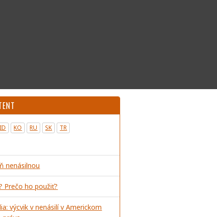
TENT
ID
KO
RU
SK
TR
ň nenásilnou
e? Prečo ho použiť?
ia: výcvik v nenásilí v Americkom