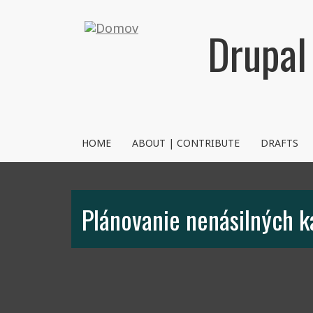
Skočiť
na
Drupal
hlavný
obsah
NVRM
HOME
ABOUT | CONTRIBUTE
DRAFTS
Plánovanie nenásilných 