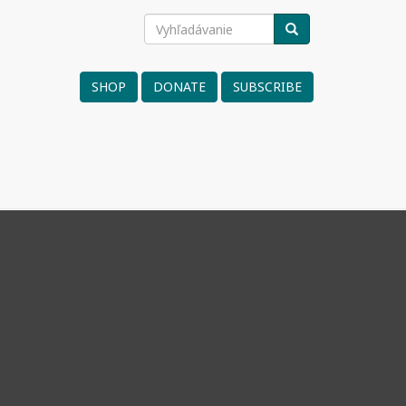
Vyhľadávanie
VYHĽADÁVANIE
Search
form
SHOP
DONATE
SUBSCRIBE