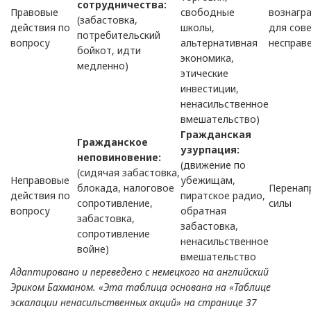
сотрудничества:
Правовые
свободные
вознагр
(забастовка,
действия по
школы,
для сов
потребительский
вопросу
альтернативная
несправ
бойкот, идти
экономика,
медленно)
этические
инвестиции,
ненасильственное
вмешательство)
Гражданская
Гражданское
узурпация:
неповиновение:
(движение по
(сидячая забастовка,
Неправовые
убежищам,
блокада, налоговое
Перенап
действия по
пиратское радио,
сопротивление,
силы
вопросу
обратная
забастовка,
забастовка,
сопротивление
ненасильственное
войне)
вмешательство
Адаптировано и переведено с немецкого на английский
Эриком Бахманом. «Эта таблица основана на «Таблице
эскалации ненасильственных акций» на странице 37