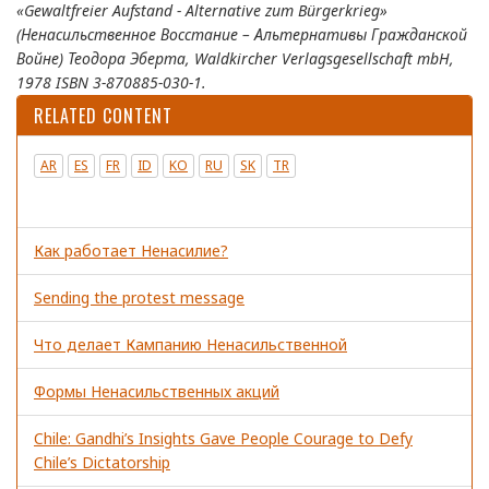
«Gewaltfreier Aufstand - Alternative zum Bürgerkrieg»
(Ненасильственное Восстание – Альтернативы Гражданской
Войне) Теодора Эберта, Waldkircher Verlagsgesellschaft mbH,
1978 ISBN 3-870885-030-1.
RELATED CONTENT
AR
ES
FR
ID
KO
RU
SK
TR
Как работает Ненасилие?
Sending the protest message
Что делает Кампанию Ненасильственной
Формы Ненасильственных акций
Chile: Gandhi’s Insights Gave People Courage to Defy
Chile’s Dictatorship