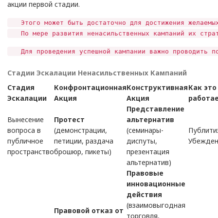
акции первой стадии.
Этого может быть достаточно для достижения желаемых ц
По мере развития ненасильственных кампаний их стратег
Для проведения успешной кампании важно проводить пост
Стадии Эскалации Ненасильственных Кампаний
Стадия
Конфронтационная
Конструктивная
Как это
Эскалации
Акция
Акция
работа
Представление
Вынесение
Протест
альтернатив
вопроса в
(демонстрации,
(семинары-
Публити
публичное
петиции, раздача
диспуты,
Убежден
пространство
брошюр, пикеты)
презентация
альтернатив)
Правовые
инновационные
действия
(взаимовыгодная
Правовой отказ от
торговля,