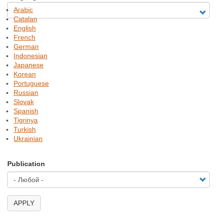
Arabic
Catalan
English
French
German
Indonesian
Japanese
Korean
Portuguese
Russian
Slovak
Spanish
Tigrinya
Turkish
Ukrainian
Publication
Пример: Отпор - Народная Сила в Сербии
Conflict line