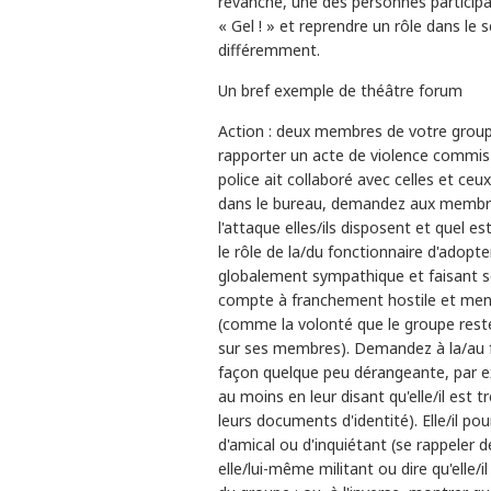
revanche, une des personnes participa
« Gel ! » et reprendre un rôle dans le 
différemment.
Un bref exemple de théâtre forum
Action : deux membres de votre groupe
rapporter un acte de violence commis c
police ait collaboré avec celles et ce
dans le bureau, demandez aux membre
l'attaque elles/ils disposent et quel 
le rôle de la/du fonctionnaire d'adopt
globalement sympathique et faisant 
compte à franchement hostile et mena
(comme la volonté que le groupe reste
sur ses membres). Demandez à la/au f
façon quelque peu dérangeante, par ex
au moins en leur disant qu'elle/il est
leurs documents d'identité). Elle/il po
d'amical ou d'inquiétant (se rappeler d
elle/lui-même militant ou dire qu'elle