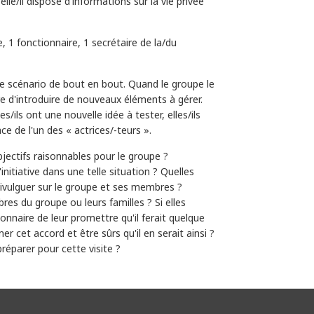
elle/il dispose d'informations sur la vie privée
 1 fonctionnaire, 1 secrétaire de la/du
 le scénario de bout en bout. Quand le groupe le
e d'introduire de nouveaux éléments à gérer.
es/ils ont une nouvelle idée à tester, elles/ils
ace de l'un des « actrices/-teurs ».
bjectifs raisonnables pour le groupe ?
nitiative dans une telle situation ? Quelles
 divulguer sur le groupe et ses membres ?
es du groupe ou leurs familles ? Si elles
ionnaire de leur promettre qu'il ferait quelque
r cet accord et être sûrs qu'il en serait ainsi ?
éparer pour cette visite ?