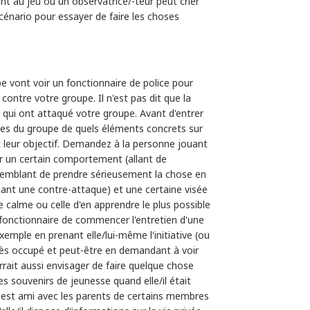
nt au jeu ou un observatrice/-teur peut crier
scénario pour essayer de faire les choses
 vont voir un fonctionnaire de police pour
ontre votre groupe. Il n'est pas dit que la
ux qui ont attaqué votre groupe. Avant d'entrer
s du groupe de quels éléments concrets sur
est leur objectif. Demandez à la personne jouant
er un certain comportement (allant de
semblant de prendre sérieusement la chose en
nt une contre-attaque) et une certaine visée
 calme ou celle d'en apprendre le plus possible
onctionnaire de commencer l'entretien d'une
emple en prenant elle/lui-même l'initiative (ou
 très occupé et peut-être en demandant à voir
urrait aussi envisager de faire quelque chose
es souvenirs de jeunesse quand elle/il était
/il est ami avec les parents de certains membres