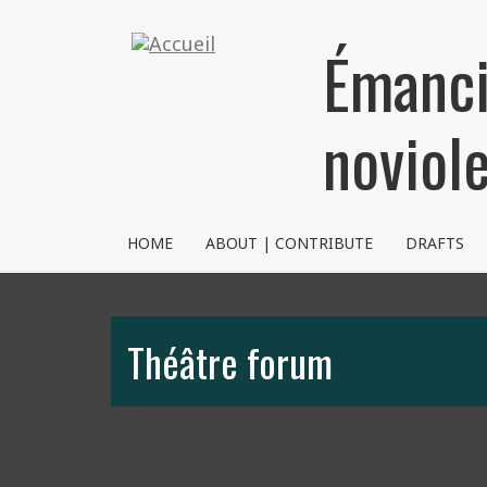
Aller
au
Émanci
contenu
principal
noviol
NVRM
HOME
ABOUT | CONTRIBUTE
DRAFTS
Théâtre forum