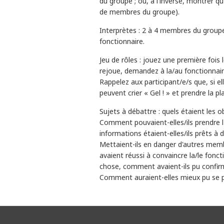
du groupe ; ou, à l'inverse, montrer qu'
de membres du groupe).
Interprètes : 2 à 4 membres du groupe,
fonctionnaire.
Jeu de rôles : jouez une première fois
rejoue, demandez à la/au fonctionnair
Rappelez aux participant/e/s que, si ell
peuvent crier « Gel ! » et prendre la pl
Sujets à débattre : quels étaient les o
Comment pouvaient-elles/ils prendre l'i
informations étaient-elles/ils prêts à
Mettaient-ils en danger d'autres membr
avaient réussi à convaincre la/le fonct
chose, comment avaient-ils pu confirme
Comment auraient-elles mieux pu se pr