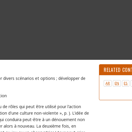
RELATED CON
rer divers scénarios et options ; développer de
AR
EN
ES
tion
de rôles qui peut être utilisé pour l'action
ion d'une culture non-violente », p. ). L'idée de
 qui conduira peut-être à un dénouement non
uer alors à nouveau. La deuxième fois, en