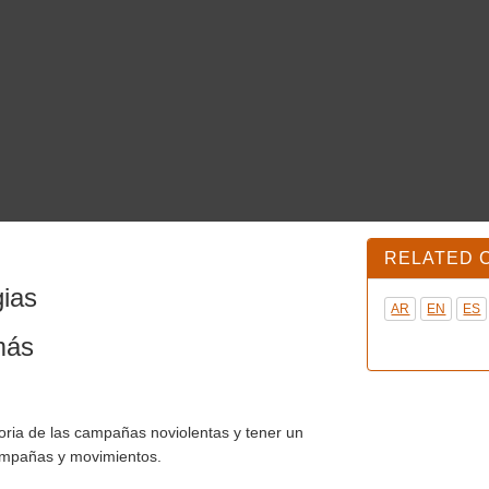
RELATED CON
AR
EN
ES
storia de las campañas noviolentas y tener un
, campañas y movimientos.