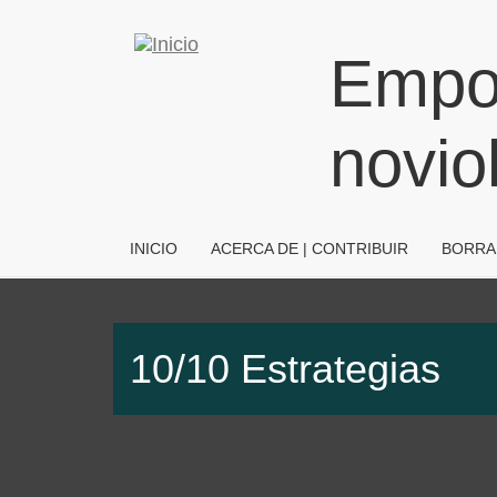
Pasar
al
Empode
contenido
principal
noviol
NVRM
INICIO
ACERCA DE | CONTRIBUIR
BORR
10/10 Estrategias