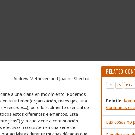
RELATED CON
Andrew Metheven and Joanne Sheehan
EN
ES
PT-P
ar darle a una diana en movimiento. Podemos
 en su interior (organización, mensajes, una
Boletín:
Manu
s y recursos...), pero lo realmente esencial de
Campañas estr
e todos estos diferentes elementos. Esta
atégicas”) y la que viene a continuación
Las cosas no p
s efectivas”) consisten en una serie de
s por activistas durante muchas décadas que
Planificación 