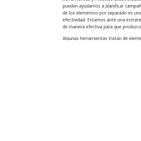
pueden ayudarnos a planificar campañ
de los elementos por separado es una
efectividad. Estamos ante una estrat
de manera efectiva para que produzc
Algunas herramientas tratan de elem
manejo de los medios de comunicación,
de organizar nuestros grupos, mient
amplias que ayudar a comprender cóm
como por ejemplo el Plan de Acción de
Recordemos que una estrategia efecti
queda en un ejercicio “teórico” —bon
entonces no estamos hablando de estra
Qué es la estrategia
“[estrategia] es cómo tra
que necesitamos para cons
transformamos nuestros re