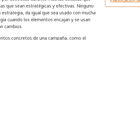
as que sean estratégicas y efectivas. Ninguno
 estrategia, da igual que sea usado con mucha
egia cuando los elementos encajan y se usan
an cambios.
entos concretos de una campaña, como el
 la planificación de una acción, o las formas
ras que otras son herramientas mucho más
o funcionan los movimientos y las campañas,
 Movimiento o la intensificación de conflictos.
va siempre es algo que sucede. Si el cambio se
itas ideas que no se ponen en práctica—
tegia: estrategia es pensar, planear y actuar.
nsformamos lo que tenemos en lo
eguir lo que queremos. Es cómo
cursos en poder para conseguir