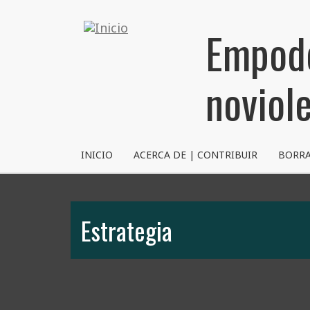
Pasar
al
Empode
contenido
principal
noviol
NVRM
INICIO
ACERCA DE | CONTRIBUIR
BORR
Estrategia