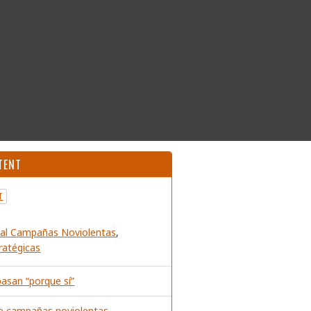
TENT
T
al Campañas Noviolentas
,
atégicas
asan “porque sí”
de campañas noviolentas