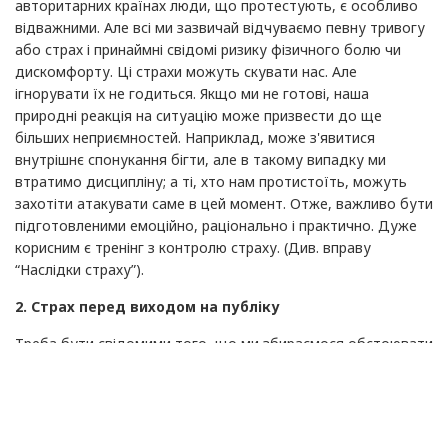
авторитарних країнах люди, що протестують, є особливо
відважними. Але всі ми зазвичай відчуваємо певну тривогу
або страх і принаймні свідомі ризику фізичного болю чи
дискомфорту. Ці страхи можуть скувати нас. Але
ігнорувати їх не годиться. Якщо ми не готові, наша
природні реакція на ситуацію може призвести до ще
більших неприємностей. Наприклад, може з'явитися
внутрішнє спонукання бігти, але в такому випадку ми
втратимо дисципліну; а ті, хто нам протистоїть, можуть
захотіти атакувати саме в цей момент. Отже, важливо бути
підготовленими емоційно, раціонально і практично. Дуже
корисним є тренінг з контролю страху. (Див. вправу
“Наслідки страху”).
2. Страх перед виходом на публіку
Треба бути свідомими того, що ми збираємося обстоювати
думку, відмінну від традиційної. Не так важко поділитися
своїми почуттями приватно, з тими, хто поділяє наші
погляди, хоча і тут може непокоїти можливість зради.
Виходити на публіку набагато важче. Адже люди