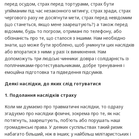
перед осудом, страх перед тортурами, страх бути
упійманим під час незаконного мітингу, страх зради, страх
чергового разу не досягнути мети, страх перед невідомим
(що станеться, якщо мене заарештують?) а також перед
відомим, будь то погрози, отримані по телефону, або
обізнаність про те, що сталося з іншими. Нам необхідно
знати, що може бути зроблено, щоб уникнути цих наслідків
або впоратися з ними у разі їх виникнення. Нам
допоможуть три людські чинники: довіра і солідарність із
поплічниками-протестувальниками, добре тренування і
емоційна підготовка та підведення підсумків.
Деякі наслідки, до яких слід готуватися
1. Подолання наслідків страху
Коли ми думаємо про травматичні наслідки, то одразу
згадуємо про наслідки фізичні, зокрема про те, як нас
потягнуть, заарештують, поб'ють або порушать наші
громадянські права. У деяких суспільствах такий ризик
набагато більший, ніж в інших; у найбільш мілітаристських і