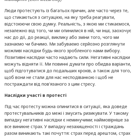
Люди протестують із багатьох причин, але часто через те,
що стикаються з ситуацією, на яку треба реагувати,
відстоюючи свою думку. Реальність, з якою ми стикаємося,
незалежно від того, чи ми опинилися в ній, чи інші, заохочує
нас до дії, до реакції, виклику або зміни того, чого ми
зазнаємо чи бачимо. Ми забуваємо серйозно розглянути
можливі наслідки будь-якого зробленого нами вибору.
Позитивні наслідки часто надають сили. Негативні наслідки
можуть відняти її. Ми повинні думати про обидва варіанти,
щоб підготуватися до подальших кроків, а також для того,
щоб вони не стали для нас несподіванкою і щоб не
постраждати від пов'язаного з цим стресу.
Наслідки участі в протесті
Під час протесту можна опинитися в ситуації, яка доведе
протестувальників до межі і змусить ризикувати. У такому
випадку негативні наслідки є неминучими; найімовірніше за
все виникне страх. У випадку незахищеності і страждань
разом виникають такі почуття: страх перед арештом, страх