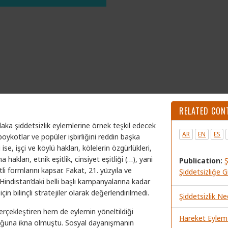
RELATED CON
tlaka şiddetsizlik eylemlerine örnek teşkil edecek
AR
EN
ES
, boykotlar ve popüler işbirliğini reddin başka
ise, işçi ve köylü hakları, kölelerin özgürlükleri,
hakları, etnik eşitlik, cinsiyet eşitliği (…), yani
Publication:
i formlarını kapsar. Fakat, 21. yüzyıla ve
Şiddetsizliğe Gi
indistan’daki belli başlı kampanyalarına kadar
in bilinçli stratejiler olarak değerlendirilmedi.
Şiddetsizlik Ne
erçekleştiren hem de eylemin yöneltildiği
Hareket Eylem
lduğuna ikna olmuştu. Sosyal dayanışmanın