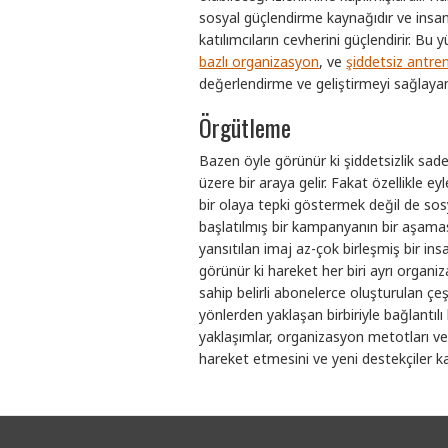
sosyal güçlendirme kaynağıdır ve insan
katılımcıların cevherini güçlendirir. B
bazlı organizasyon
, ve
şiddetsiz antre
değerlendirme ve geliştirmeyi sağlayan 
Örgütleme
Bazen öyle görünür ki şiddetsizlik sade
üzere bir araya gelir. Fakat özellikle ey
bir olaya tepki göstermek değil de so
başlatılmış bir kampanyanın bir aşamas
yansıtılan imaj az-çok birleşmiş bir ins
görünür ki hareket her biri ayrı organi
sahip belirli abonelerce oluşturulan çeş
yönlerden yaklaşan birbiriyle bağlantı
yaklaşımlar, organizasyon metotları ve 
hareket etmesini ve yeni destekçiler ka