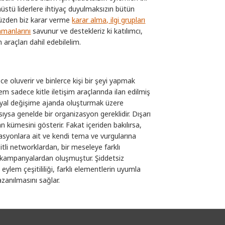
üstü liderlere ihtiyaç duyulmaksızın bütün
u yüzden biz karar verme
karar alma, ilgi grupları
nmanlarını
savunur ve destekleriz ki katılımcı,
araçları dahil edebilelim.
ce oluverir ve binlerce kişi bir şeyi yapmak
lem sadece kitle iletişim araçlarında ilan edilmiş
syal değişime ajanda oluşturmak üzere
ıysa genelde bir organizasyon gereklidir. Dışarı
an kümesini gösterir. Fakat içeriden bakılırsa,
zasyonlara ait ve kendi tema ve vurgularına
itli networklardan, bir meseleye farklı
lı kampanyalardan oluşmuştur. Şiddetsiz
eylem çeşitililiği, farklı elementlerin uyumla
zanılmasını sağlar.