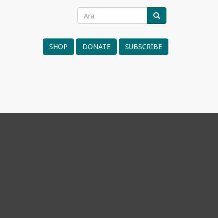
Ara
ARA
Search
form
SHOP
DONATE
SUBSCRIBE