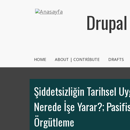
Ana
içeriğe
Drupal
atla
NVRM
HOME
ABOUT | CONTRIBUTE
DRAFTS
Şiddetsizliğin Tarihsel Uy
Nerede İşe Yarar?; Pasifis
Örgütleme