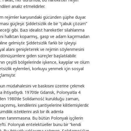
ileri analiz etmelidirler.
alim rejimler karşısındaki gücünden şüphe duyar.
ası güçleşir. Şiddetsizlik de bir “çabuk çözüm”
eği gibi. Bazı idealist hareketler silahlanma
rini halktan koparmış, gasp ve adam kaçırmadan
e gelmiştir. Şiddetsizlik farklı bir işleyişi
yal alanı genişleterek ve rejimin söylenmesini
 dönüşümlere giden süreçler başlatılabilir.
ın çeşitli bölgelerinde işkence, kayıplar ve ölüm
etsizlik eylemleri, korkuyu yenmek için sosyal
amıştır.
nun müdahalesini ve baskısını üzerine çekmek
 ihtiyatlıydı. 1970’de Gdansk, Polonya’da 4
zden 1980’de Solidarność kurulduğu zaman,
açınmış, kendilerini şantiyelerine kilitlemişlerdir.
dilik isteklerini asli bir ilk adımla
rının tanınmasına. Bu bütün Polonyalı işçilerin
efti. Polonyalı entelektüeller bunu bir “kendi
adı. Bu ihtiyatlı yaklaşıma rağmen, Solidarność’un