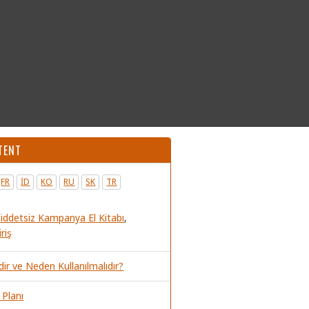
TENT
FR
ID
KO
RU
SK
TR
Şiddetsiz Kampanya El Kitabı
,
riş
dir ve Neden Kullanılmalıdır?
 Planı