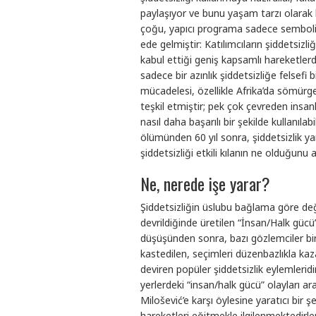
paylaşıyor ve bunu yaşam tarzı olarak be
çoğu, yapıcı programa sadece semboli
ede gelmiştir: Katılımcıların şiddetsizli
kabul ettiği geniş kapsamlı hareketlerde
sadece bir azınlık şiddetsizliğe felsefi 
mücadelesi, özellikle Afrika’da sömürge
teşkil etmiştir; pek çok çevreden insanl
nasıl daha başarılı bir şekilde kullanıla
ölümünden 60 yıl sonra, şiddetsizlik yan
şiddetsizliği etkili kılanın ne olduğunu 
Ne, nerede işe yarar?
Şiddetsizliğin üslubu bağlama göre deği
devrildiğinde üretilen “İnsan/Halk gücü
düşüşünden sonra, bazı gözlemciler bi
kastedilen, seçimleri düzenbazlıkla ka
deviren popüler şiddetsizlik eylemleridi
yerlerdeki “insan/halk gücü” olayları ara
Milošević’e karşı öylesine yaratıcı bir 
hareketleri eğitmekle ilgilenmektedirl