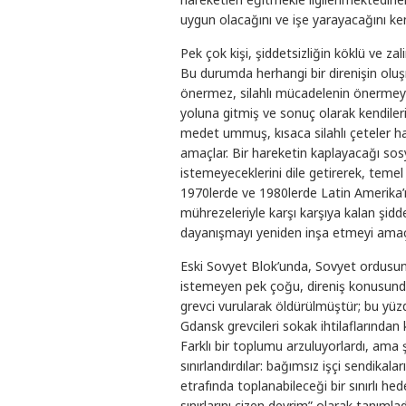
uygun olacağını ve işe yarayacağını kend
Pek çok kişi, şiddetsizliğin köklü ve z
Bu durumda herhangi bir direnişin oluşm
önermez, silahlı mücadelenin önermeyec
yoluna gitmiş ve sonuç olarak kendile
medet ummuş, kısaca silahlı çeteler halin
amaçlar. Bir hareketin kaplayacağı sos
istemeyeceklerini dile getirerek, temel
1970lerde ve 1980lerde Latin Amerika’n
mührezeleriyle karşı karşıya kalan şidd
dayanışmayı yeniden inşa etmeyi amaçl
Eski Sovyet Blok’unda, Sovyet ordusu
istemeyen pek çoğu, direniş konusunda
grevci vurularak öldürülmüştür; bu yü
Gdansk grevcileri sokak ihtilaflarından k
Farklı bir toplumu arzuluyorlardı, ama şim
sınırlandırdılar: bağımsız işçi sendikala
etrafında toplanabileceği bir sınırlı hed
sınırlarını çizen devrim” olarak tanıml