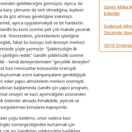
sinden gelebileceğini görmüştü. Ayrıca, bir
Güney Afrika 
karşı çıkmanın da terli olmadığına, kişilerin
Eylemler
na da göz atması gerektiğine inanmıştı.
meli, ayrıca uygulanmalıydı ve bir hareketin
Seabrook-Whyl
. Gandhi bu konü üzerine pek çok makale yazarak
Zincirinde Ulus
tirdi. Yönetenlerin, yönetilenlerin işbirliğine
eğildi, fakat bu konuyu sivil direnişin merkezi
10/10 Stratejis
eresinde şöyle yazmıştır: “Şiddetsizliğin ilk
şbirliğini reddir.” Gandhi şiddetsizlik üzerine
di – kendi deneyimlerinden “gerçeklik deneyleri”
at bazı mevzuatlar konusunda ısrarcıydı.
i oluşturmak üzere kampanyaların gerekliliğiydi.
ret eden yapıcı aktivitelerin merkezi önemiydi.
ndistan bağlamında Gandhi için yapıcı program,
sal cinsiyet ve kast ayrımcılığının üstesinden
şkili önlemler almada ihmalkârlık, yiyecek ve
n vurgulanması konularını kapsıyordu.
ılan çoğu katılımcı, onun sadece bazı
 İngiliz sömürgeciliğinden kurtarmak için
t çok azı Gandhi’nin şiddetsizliğe bağlılığını