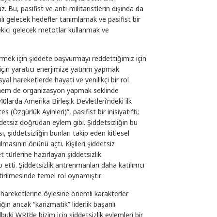
uz. Bu, pasifist ve anti-militaristlerin dışında da
lı gelecek hedefler tanımlamak ve pasifist bir
ekici gelecek metotlar kullanmak ve
tirmek için şiddete başvurmayı reddettiğimiz için
 için yaratıcı enerjimize yatırım yapmak
al hareketlerde hayati ve yenilikçi bir rol
k hem de organizasyon yapmak seklinde
940larda Amerika Birleşik Devletleri’ndeki ilk
(Özgürlük Ayinleri)”, pasifist bir inisiyatifti;
iddetsiz doğrudan eylem gibi. Şiddetsizliğin bu
sı, şiddetsizliğin bunları takip eden kitlesel
lmasının önünü açtı. Kişileri şiddetsiz
t türlerine hazırlayan şiddetsizlik
 etti. Şiddetsizlik antrenmanları daha katılımcı
tirilmesinde temel rol oynamıştır.
 hareketlerine öylesine önemli karakterler
iğin ancak “karizmatik” liderlik başarılı
lbuki WRI’de bizim için şiddetsizlik eylemleri bir