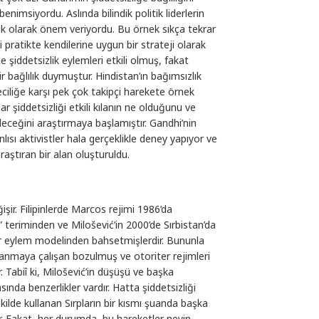
nimsiyordu. Aslında bilindik politik liderlerin
k olarak önem veriyordu. Bu örnek sıkça tekrar
ği pratikte kendilerine uygun bir strateji olarak
 şiddetsizlik eylemleri etkili olmuş, fakat
bir bağlılık duymuştur. Hindistan’ın bağımsızlık
ciliğe karşı pek çok takipçi harekete örnek
ar şiddetsizliği etkili kılanın ne olduğunu ve
bileceğini araştırmaya başlamıştır. Gandhi’nin
lısı aktivistler hala gerçeklikle deney yapıyor ve
araştıran bir alan oluşturuldu.
şir. Filipinlerde Marcos rejimi 1986’da
” teriminden ve Milošević’in 2000’de Sırbistan’da
r eylem modelinden bahsetmişlerdir. Bununla
zanmaya çalışan bozulmuş ve otoriter rejimleri
r. Tabiî ki, Milošević’in düşüşü ve başka
sında benzerlikler vardır. Hatta şiddetsizliği
şekilde kullanan Sırpların bir kısmı şuanda başka
er. Fakat, her durumda, bu hareketler neyin