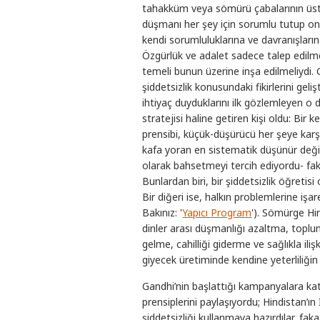
tahakküm veya sömürü çabalarının üste
düşmanı her şey için sorumlu tutup ona 
kendi sorumluluklarına ve davranışları
Özgürlük ve adalet sadece talep edilme
temeli bunun üzerine inşa edilmeliydi
şiddetsizlik konusundaki fikirlerini geliş
ihtiyaç duyduklarını ilk gözlemleyen o d
stratejisi haline getiren kişi oldu: Bir k
prensibi, küçük-düşürücü her şeye karşı i
kafa yoran en sistematik düşünür değil
olarak bahsetmeyi tercih ediyordu- fak
Bunlardan biri, bir şiddetsizlik öğretis
Bir diğeri ise, halkın problemlerine işa
Bakınız: '
Yapıcı Program
'). Sömürge Hi
dinler arası düşmanlığı azaltma, toplum
gelme, cahilliği giderme ve sağlıkla ili
giyecek üretiminde kendine yeterliliği
Gandhi’nin başlattığı kampanyalara kat
prensiplerini paylaşıyordu; Hindistan’ın
şiddetsizliği kullanmaya hazırdılar, faka