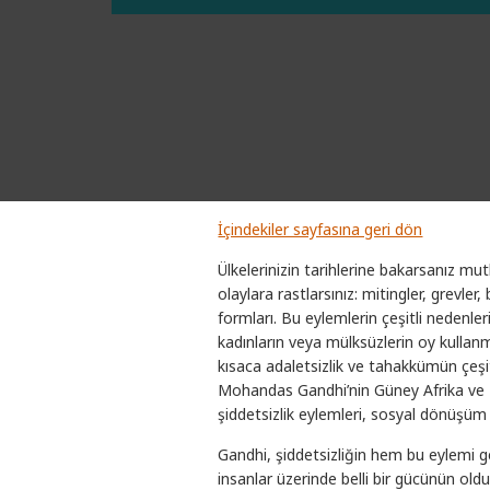
İçindekiler sayfasına geri dön
Ülkelerinizin tarihlerine bakarsanız mu
olaylara rastlarsınız: mitingler, grevler
formları. Bu eylemlerin çeşitli nedenleri 
kadınların veya mülksüzlerin oy kullanma 
kısaca adaletsizlik ve tahakkümün çeşitl
Mohandas Gandhi’nin Güney Afrika ve H
şiddetsizlik eylemleri, sosyal dönüşüm iç
Gandhi, şiddetsizliğin hem bu eylemi g
insanlar üzerinde belli bir gücünün o