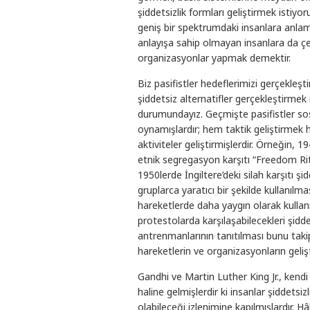
şiddetsizlik formları geliştirmek istiyor
geniş bir spektrumdaki insanlara anlam
anlayışa sahip olmayan insanlara da ç
organizasyonlar yapmak demektir.
Biz pasifistler hedeflerimizi gerçekleş
şiddetsiz alternatifler gerçekleştirmek
durumundayız. Geçmişte pasifistler sosy
oynamışlardır; hem taktik geliştirme
aktiviteler geliştirmişlerdir. Örneğin, 1
etnik segregasyon karşıtı “Freedom Rites 
1950lerde İngiltere’deki silah karşıtı ş
gruplarca yaratıcı bir şekilde kullanılma
hareketlerde daha yaygın olarak kullanı
protestolarda karşılaşabilecekleri şidde
antrenmanlarının tanıtılması bunu takip
hareketlerin ve organizasyonların geliş
Gandhi ve Martin Luther King Jr., kendi
haline gelmişlerdir ki insanlar şiddetsizl
olabileceği izlenimine kapılmışlardır. Hâ