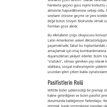
harekete geçirici gücü rejimi korkuttu
aktivistin hapsedilmesine sebep oldu. F
sınırların ötesine geçme ve yeni iste
değil bütün Sovyet Blok’unda olmak üze
formları göze alındı.
Bu elkitabının çoğu okuyucusu konuş
Latin Amerika’nın askeri diktatörlüğ
yaşamaktadır, fakat bu toplumlardaki 
amaçlamak için imaj bombardımanına u
duyarsızlıktan şikâyet ederler. Bizim t
“statüko”, olması gereken şey olarak ka
silahlara, sosyal mahrumiyetin şiddeti
ucundan ipleri çeken kukla oynatıcıları
Pasifistlerin Rolü
WRI’de bizler şiddetsizliği bir prensip ol
haline getirdiğinin ve bizim pasifist p
durumunda kaldığımızın farkındayız. Ret
görmek, baskı sistemlerine meydan oku