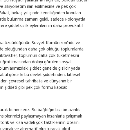
 ve sıkıyönetim ilan edilmesine ve pek çok
akat, birkaç yıl içinde kendiliğinden konulan
klerde bulunma zamanı geldi, sadece Polonya’da
re şiddetsizlik eylemlerinin daha provokatif
ma özgürlüğünün Sovyet Komünizmi’nde ve
ünde olduğundan daha çok olduğu toplumlarda
aktivistler, toplumun daha çok tüketmesini
ğratılmasından dolayı görülen sosyal
oplumlarımızdaki şiddet genelde gizlidir yada
bul görür ki bu devlet şiddetinden, kitlesel
nden çevresel tahribata ve dünyanın bir
nın şiddeti gibi pek çok formu kapsar.
arak benimseriz. Bu bağlılığın bizi bir azınlık
rensiplerimizi paylaşmayan insanlarla çalışmak
orik ve kısa vadeli şok taktiklerinin ötesini
yacak ve alternatif oluşturacak aktif