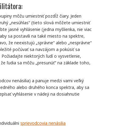
litátora:
skupiny môžu umiestniť pozdĺž čiary. Jeden
druhý „nesúhlas“ (tieto slová môžete umiestniť
bte jasné vyhlásenie (jedna myšlienka, nie viac
 aby sa postavili na také miesto na spektre,
javo, že neexistujú „správne“ alebo „nesprávne“
ôležité počúvať sa navzájom a pokúsiť sa
ožiadajte niektorých ľudí o vysvetlenie,
, že ľudia sa môžu „presunúť“ na základe toho,
vodcov nenásilia) a panuje medzi vami veľký
 jedného alebo druhého konca spektra, aby sa
repísať vyhlásenie v nádeji na dosiahnutie
ndividuálni
sprievodcovia nenásilia