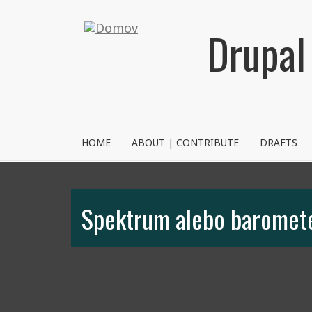
Skočiť
na
Drupal
hlavný
obsah
NVRM
HOME
ABOUT | CONTRIBUTE
DRAFTS
Spektrum alebo baromet