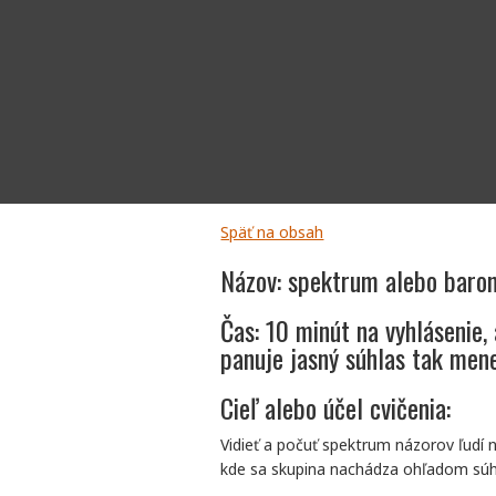
Späť na obsah
Názov: spektrum alebo baro
Čas: 10 minút na vyhlásenie, 
panuje jasný súhlas tak men
Cieľ alebo účel cvičenia:
Vidieť a počuť spektrum názorov ľudí 
kde sa skupina nachádza ohľadom súh