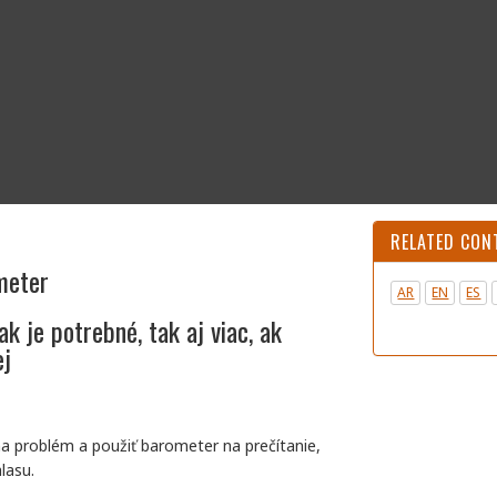
RELATED CON
meter
AR
EN
ES
ak je potrebné, tak aj viac, ak
ej
na problém a použiť barometer na prečítanie,
lasu.