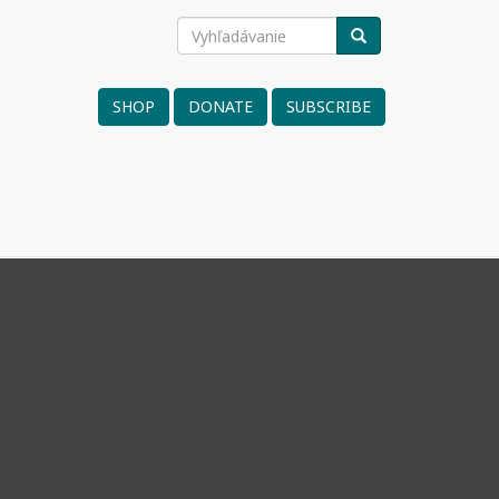
Vyhľadávanie
VYHĽADÁVANIE
Search
form
SHOP
DONATE
SUBSCRIBE