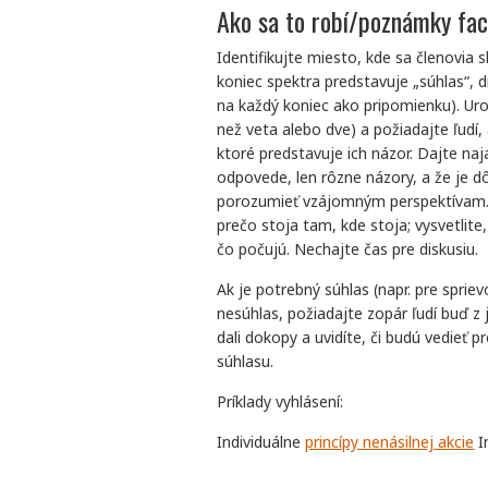
Ako sa to robí/poznámky faci
Identifikujte miesto, kde sa členovia 
koniec spektra predstavuje „súhlas“, 
na každý koniec ako pripomienku). Uro
než veta alebo dve) a požiadajte ľudí,
ktoré predstavuje ich názor. Dajte na
odpovede, len rôzne názory, a že je d
porozumieť vzájomným perspektívam. P
prečo stoja tam, kde stoja; vysvetlite
čo počujú. Nechajte čas pre diskusiu.
Ak je potrebný súhlas (napr. pre sprie
nesúhlas, požiadajte zopár ľudí buď z
dali dokopy a uvidíte, či budú vedieť p
súhlasu.
Príklady vyhlásení:
Individuálne
princípy nenásilnej akcie
I