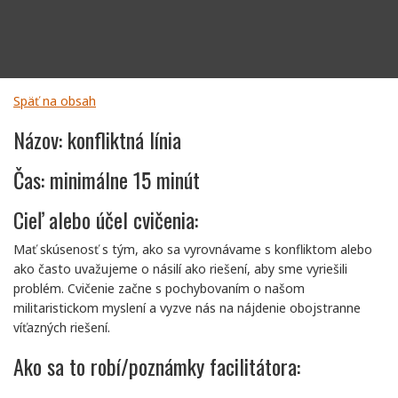
Späť na obsah
Názov: konfliktná línia
Čas: minimálne 15 minút
Cieľ alebo účel cvičenia:
Mať skúsenosť s tým, ako sa vyrovnávame s konfliktom alebo
ako často uvažujeme o násilí ako riešení, aby sme vyriešili
problém. Cvičenie začne s pochybovaním o našom
militaristickom myslení a vyzve nás na nájdenie obojstranne
víťazných riešení.
Ako sa to robí/poznámky facilitátora:
Facilitátor požiada ľudí, aby utvorili dva rady s rovnakým