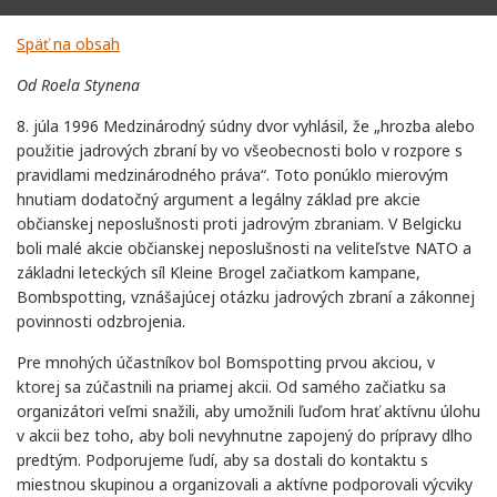
Späť na obsah
Od Roela Stynena
8. júla 1996 Medzinárodný súdny dvor vyhlásil, že „hrozba alebo
použitie jadrových zbraní by vo všeobecnosti bolo v rozpore s
pravidlami medzinárodného práva“. Toto ponúklo mierovým
hnutiam dodatočný argument a legálny základ pre akcie
občianskej neposlušnosti proti jadrovým zbraniam. V Belgicku
boli malé akcie občianskej neposlušnosti na veliteľstve NATO a
základni leteckých síl Kleine Brogel začiatkom kampane,
Bombspotting, vznášajúcej otázku jadrových zbraní a zákonnej
povinnosti odzbrojenia.
Pre mnohých účastníkov bol Bomspotting prvou akciou, v
ktorej sa zúčastnili na priamej akcii. Od samého začiatku sa
organizátori veľmi snažili, aby umožnili ľuďom hrať aktívnu úlohu
v akcii bez toho, aby boli nevyhnutne zapojený do prípravy dlho
predtým. Podporujeme ľudí, aby sa dostali do kontaktu s
miestnou skupinou a organizovali a aktívne podporovali výcviky