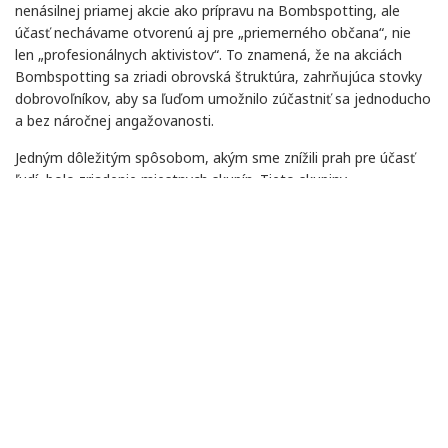
nenásilnej priamej akcie ako prípravu na Bombspotting, ale
účasť nechávame otvorenú aj pre „priemerného občana“, nie
len „profesionálnych aktivistov“. To znamená, že na akciách
Bombspotting sa zriadi obrovská štruktúra, zahrňujúca stovky
dobrovoľníkov, aby sa ľuďom umožnilo zúčastniť sa jednoducho
a bez náročnej angažovanosti.
Jedným dôležitým spôsobom, akým sme znížili prah pre účasť
ľudí, bolo zriadenie miestnych skupín. Tieto skupiny,
pozostávajúce z ľudí z veľmi odlišných povolaní, preniesli tému
jadrových zbraní a výzvu na priamu akciu za jadrové odzbrojenie
z mítingov členov kampane do ulíc. Miestne mobilizačné snahy
boli omnoho efektívnejšie, než národná podpora kampane s
pomocou úradu. Prostredníctvom práce s miestnymi skupinami
sme zaistili, že takmer všade sa mohli potenciálne sa
zaujímajúci ľudia stretnúť tvárou v tvár s ľuďmi, pracujúcimi na
kampani na úrovni radových občanov.
Po niekoľko rokov sme pozývali medzinárodných aktivistov, aby
sa zúčastnili, ale potom sme čelili novým výzvam. Ako by sme
mohli pomôcť vytvoriť nátlak na vlády členských štátov NATO?