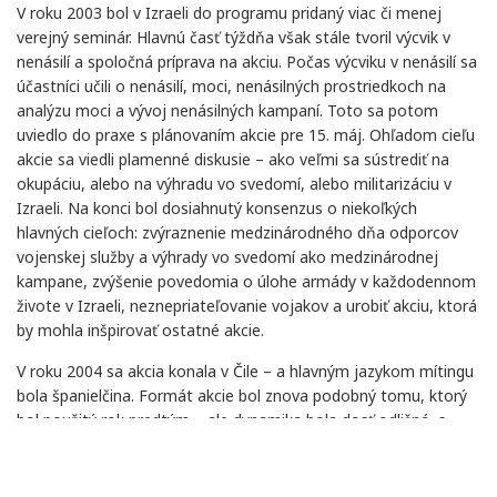
V roku 2003 bol v Izraeli do programu pridaný viac či menej
verejný seminár. Hlavnú časť týždňa však stále tvoril výcvik v
nenásilí a spoločná príprava na akciu. Počas výcviku v nenásilí sa
účastníci učili o nenásilí, moci, nenásilných prostriedkoch na
analýzu moci a vývoj nenásilných kampaní. Toto sa potom
uviedlo do praxe s plánovaním akcie pre 15. máj. Ohľadom cieľu
akcie sa viedli plamenné diskusie – ako veľmi sa sústrediť na
okupáciu, alebo na výhradu vo svedomí, alebo militarizáciu v
Izraeli. Na konci bol dosiahnutý konsenzus o niekoľkých
hlavných cieľoch: zvýraznenie medzinárodného dňa odporcov
vojenskej služby a výhrady vo svedomí ako medzinárodnej
kampane, zvýšenie povedomia o úlohe armády v každodennom
živote v Izraeli, neznepriateľovanie vojakov a urobiť akciu, ktorá
by mohla inšpirovať ostatné akcie.
V roku 2004 sa akcia konala v Čile – a hlavným jazykom mítingu
bola španielčina. Formát akcie bol znova podobný tomu, ktorý
bol použitý rok predtým – ale dynamika bola dosť odlišná, s
väčšinou účastníkov pochádzajúcich z Latinskej Ameriky.
Spoločné plánovanie a výcvik pre akciu sa ukázali byť dôležitou
časťou získavania skúseností.