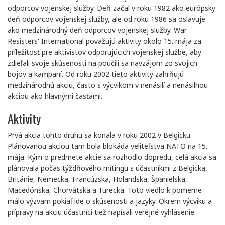
odporcov vojenskej služby. Deň začal v roku 1982 ako európsky
deň odporcov vojenskej služby, ale od roku 1986 sa oslavuje
ako medzinárodný deň odporcov vojenskej služby. War
Resisters' International považujú aktivity okolo 15. mája za
príležitosť pre aktivistov odporujúcich vojenskej službe, aby
zdieľali svoje skúsenosti na poučili sa navzájom zo svojich
bojov a kampaní. Od roku 2002 tieto aktivity zahrňujú
medzinárodnú akciu, často s výcvikom v nenásilí a nenásilnou
akciou ako hlavnými časťami.
Aktivity
Prvá akcia tohto druhu sa konala v roku 2002 v Belgicku.
Plánovanou akciou tam bola blokáda veliteľstva NATO na 15.
mája. Kým o predmete akcie sa rozhodlo dopredu, celá akcia sa
plánovala počas týždňového mítingu s účastníkmi z Belgicka,
Británie, Nemecka, Francúzska, Holandska, Španielska,
Macedónska, Chorvátska a Turecka. Toto viedlo k pomerne
málo výzvam pokiaľ ide o skúsenosti a jazyky. Okrem výcviku a
prípravy na akciu účastníci tiež napísali verejné vyhlásenie.