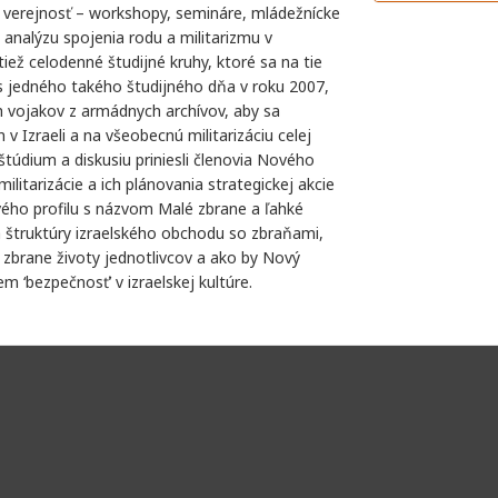
 verejnosť – workshopy, semináre, mládežnícke
 analýzu spojenia rodu a militarizmu v
 tiež celodenné študijné kruhy, ktoré sa na tie
s jedného takého študijného dňa v roku 2007,
ch vojakov z armádnych archívov, aby sa
 v Izraeli a na všeobecnú militarizáciu celej
 štúdium a diskusiu priniesli členovia Nového
ilitarizácie a ich plánovania strategickej akcie
ého profilu s názvom Malé zbrane a ľahké
a štruktúry izraelského obchodu so zbraňami,
lé zbrane životy jednotlivcov a ako by Nový
 ‘bezpečnosť’ v izraelskej kultúre.