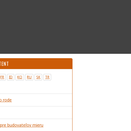
TENT
FR
ID
KO
RU
SK
TR
o rode
 pre budovateľov mieru