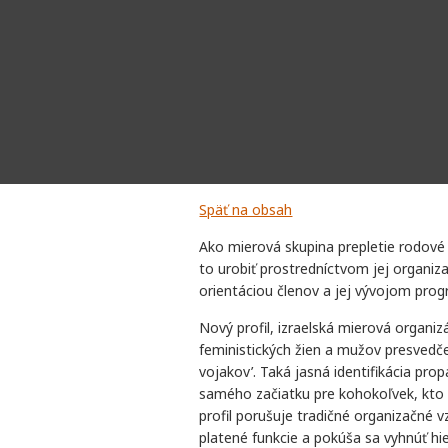
Späť na obsah
Ako mierová skupina prepletie rodov
to urobiť prostredníctvom jej organiza
orientáciou členov a jej vývojom prog
Nový profil, izraelská mierová organi
feministických žien a mužov presvedč
vojakov’. Taká jasná identifikácia p
samého začiatku pre kohokoľvek, kto 
profil porušuje tradičné organizačné v
platené funkcie a pokúša sa vyhnúť hie