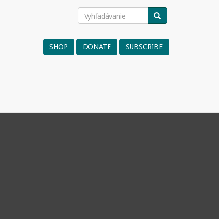
Vyhľadávanie
VYHĽADÁVANIE
Search
form
SHOP
DONATE
SUBSCRIBE