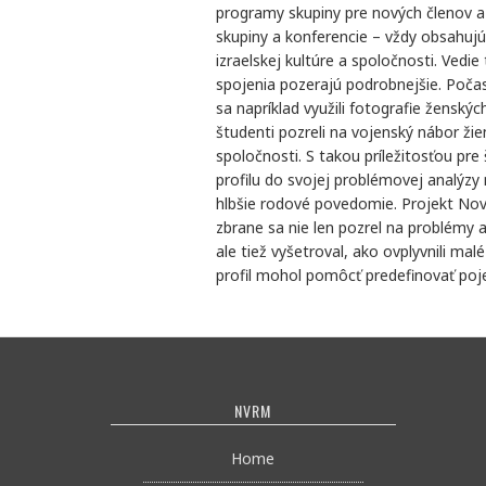
programy skupiny pre nových členov a
skupiny a konferencie – vždy obsahujú
izraelskej kultúre a spoločnosti. Vedie
spojenia pozerajú podrobnejšie. Poča
sa napríklad využili fotografie ženský
študenti pozreli na vojenský nábor žien
spoločnosti. S takou príležitosťou pre
profilu do svojej problémovej analýzy m
hlbšie rodové povedomie. Projekt Nov
zbrane sa nie len pozrel na problémy 
ale tiež vyšetroval, ako ovplyvnili ma
profil mohol pomôcť predefinovať pojem
NVRM
Home