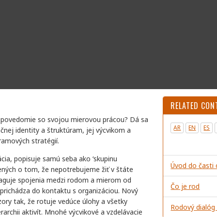
RELATED CON
é povedomie so svojou mierovou prácou? Dá sa
AR
EN
ES
čnej identity a štruktúram, jej výcvikom a
ramových stratégií.
zácia, popisuje samú seba ako ‘skupinu
Úvod do časti 
ených o tom, že nepotrebujeme žiť v štáte
ropaguje spojenia medzi rodom a mierom od
Čo je rod
prichádza do kontaktu s organizáciou. Nový
zory tak, že rotuje vedúce úlohy a všetky
Rodový dialóg
rarchii aktivít. Mnohé výcvikové a vzdelávacie