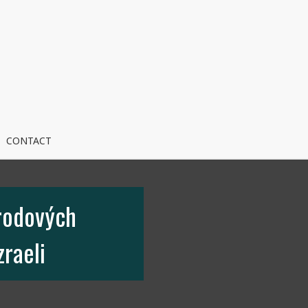
CONTACT
 rodových
zraeli