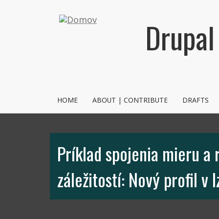
Skočiť
na
Drupal
hlavný
obsah
NVRM
HOME
ABOUT | CONTRIBUTE
DRAFTS
Príklad spojenia mieru a
záležitostí: Nový profil v I