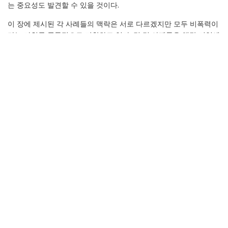
는 중요성도 발견할 수 있을 것이다.
이 장에 제시된 각 사례들의 맥락은 서로 다르겠지만 모두 비폭력이
라는 가치를 공통적으로 지향하고 있다. 몇 몇 사례들은 해당 지역에
서 비폭력의 가치를 공유하고 신장시키려는 활동가들의 노력을 보
여준다(터키, 한국의 사례). 또 다른 글에서 제시된 국제연대활동의
사례(예.인종분리정책에 맞서 싸운 남아공)는 다른 지역에서도 참고
할 수 있을 것이다. 한편, 씨브룩과 바일, 마르코샤임의 경우와 이스
라엘과 남아공의 사례에서는 국경을 가로질러 운동이 펼쳐진 모습
을 볼 수 있다. '군사주의에 반대하는 국제행진'이나 '폭탄에 때 묻히
기' 캠페인, 터키에서의 5월 15일 행동들에서는 국제적 수준에서 일
어나는 행동의 중요성을 확인할 수 있다. 마지막으로, 칠레와 콜롬비
아의 갈등지역에서 폭력과 인권침해에 맞서 대안을 건설하는 데에
는 비폭력 운동이 핵심적인 역할을 담당하였다.
하나의 운동을 기획함에 있어 다른 지역의 사례들을 찾아보고 비슷
한 운동이 기존에 있었는지, 그렇다면 그들의 운동에서 배울 수 있는
것은 무엇인지 조사해보는 것은 매우 중요하다. 동시에, 마찬가지로
우리의 운동에 대해서 문서로 기록을 남겨놓는다면 다른 그룹에게
도 도움이 될 수 있을 것이다. 이 장에 소개된 사례들이 각 지역의 비
폭력 운동에 영감과 자극이 될 수 있기를 바란다.' 전쟁저항자인터내