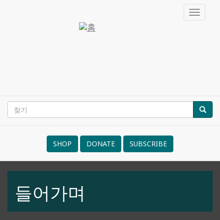
주
Toggle
요
navigat
콘
드
텐
츠
루
로
팔
건
너
뛰
기
찾
찾기
Search
기
form
SHOP
DONATE
SUBSCRIBE
NVRM
들어가며