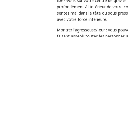
fixez-vous sur votre centre de gravité.
profondément à l'intérieur de votre c
sentez mal dans la tête ou sous press
avec votre force intérieure.
Montrer l'agresseuse/-eur : vous pouve
faisant asseoir toutes les personnes a
subitement visible aux yeux de tout l
Empilement : pour protéger au sol que
à genoux et forme un pont de son corp
ensuite sur ce pont. N'écrasez pas la
Intervenir entre un/e assaillant/e et 
visibles, efforcez-vous de ne pas touch
vous accrochez pas à lui. Le seul fait
mettre un terme à une attaque. Parlez à 
Entourez (en formant un U) et éloignez 
entre l'assaillant/e et la/le militant/e,
Ne l'entourez pas complètement ; assur
faisant cela, parlez à l'assaillant/e pour 