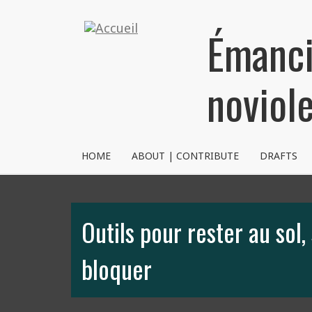
Aller
au
Émanci
contenu
principal
noviol
NVRM
HOME
ABOUT | CONTRIBUTE
DRAFTS
Outils pour rester au sol,
bloquer