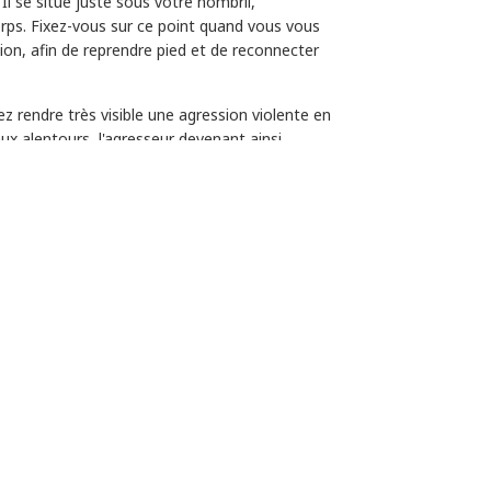
 Il se situe juste sous votre nombril,
orps. Fixez-vous sur ce point quand vous vous
ion, afin de reprendre pied et de reconnecter
z rendre très visible une agression violente en
ux alentours, l'agresseur devenant ainsi
e monde, médias inclus.
lqu'un qui est attaqué. Une personne se place
s au-dessus de la victime ; d'autres s'empilent
 personne attaquée !
un/e militant/e : gardez vos paumes ouvertes et
er l'assaillant, ou aussi peu que possible, et ne
 de vous interposer peut souvent suffire pour
l'assaillant/e pour la/le tranquilliser.
un/e assaillant/e : à plusieurs, intervenez
 formez un U autour de l'assaillant et éloignez-le.
ez-vous de lui laisser une « sortie ». Tout en
la/le tranquilliser.