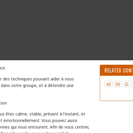
ice.
RELATED CON
érir des techniques pouvant aider à vous
AR
EN
ES
s dans votre groupe, et à détendre une
tion
s êtes calme, stable, présent à l'instant, et
t et émotionnellement. Vous pouvez aussi
onnes qui vous entourent. Afin de vous centrer,