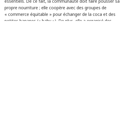
essentiels. De ce fait, la communauté doit faire pousser sa
propre nourriture ; elle coopère avec des groupes de
« commerce équitable » pour échanger de la coca et des
petites bananes (« baby »). De plus, elle a organisé des
rencontres et des cours (sous les noms d'Université paysanne
ou d'Université de la résistance) pour partager l'information sur
des formes écologiques d'agriculture.
Stratégie politique
L'apparition de la Communauté de paix a représenté un défi
pour celles/ceux qui cherchent à exercer leur domination sur un
territoire, en premier lieu les acteurs armés de l'État, les
paramilitaires et les guérillas. Pour survivre, la communauté doit
tisser des liens qui, d'un côté, réduisent la pression pesant sur
elle et, de l'autre, renforcent sa capacité à rebondir grâce à des
relations aux niveaux local, national et international.
Cohésion de la communauté
La déclaration fondatrice de la Communauté de paix énonce
des principes de démilitarisation et de neutralité qui