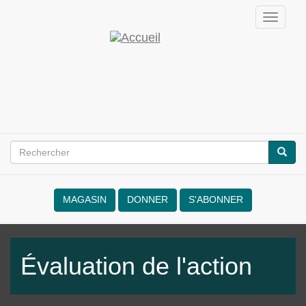
Aller
Toggle
au
navigati
contenu
Émancipation
principal
par
la
noviolencia
Rechercher
RECH
Search
form
MAGASIN
DONNER
S'ABONNER
NVRM
Évaluation de l'action