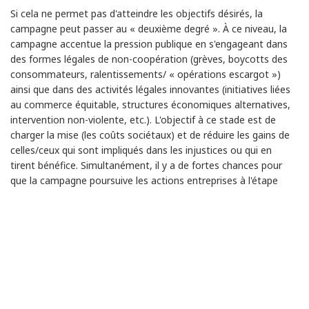
Si cela ne permet pas d'atteindre les objectifs désirés, la
campagne peut passer au « deuxième degré ». À ce niveau, la
campagne accentue la pression publique en s'engageant dans
des formes légales de non-coopération (grèves, boycotts des
consommateurs, ralentissements/ « opérations escargot »)
ainsi que dans des activités légales innovantes (initiatives liées
au commerce équitable, structures économiques alternatives,
intervention non-violente, etc.). L'objectif à ce stade est de
charger la mise (les coûts sociétaux) et de réduire les gains de
celles/ceux qui sont impliqués dans les injustices ou qui en
tirent bénéfice. Simultanément, il y a de fortes chances pour
que la campagne poursuive les actions entreprises à l'étape
précédente.
Il se peut que ce soit suffisant pour atteindre les objectifs
convoités. Mais, s'il n'en est pas ainsi, les participant/e/s ont la
possibilité de recourir à des actions non-violentes qui
comportent beaucoup plus de risques pour les militant/e/s mais
offrent aussi au public une exposition beaucoup plus puissante
des choses. Le troisième degré de l'escalade serait le recours à