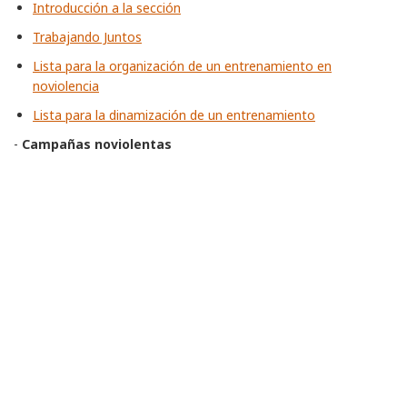
Introducción a la sección
Trabajando Juntos
Lista para la organización de un entrenamiento en
noviolencia
Lista para la dinamización de un entrenamiento
-
Campañas noviolentas
Lo que hace a una campaña noviolenta
Planeando campañas noviolentas
El Programa constructivo
El Plan de Acción del Movimiento
(
actualizado
)
Formas de acción noviolenta
Fases de crecimiento para una campaña noviolenta
El papel de los medios
Guía del estudio de caso de campañas