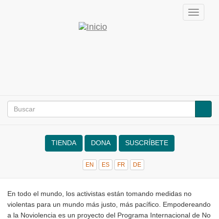
Pasar
Toggle
al
navigat
contenido
Empodereando
principal
a
la
noviolencia
Buscar
BUSC
Search
form
TIENDA
DONA
SUSCRÍBETE
EN
ES
FR
DE
NVRM
En todo el mundo, los activistas están tomando medidas no
violentas para un mundo más justo, más pacífico.
Empodereando a la Noviolencia es un proyecto del Programa