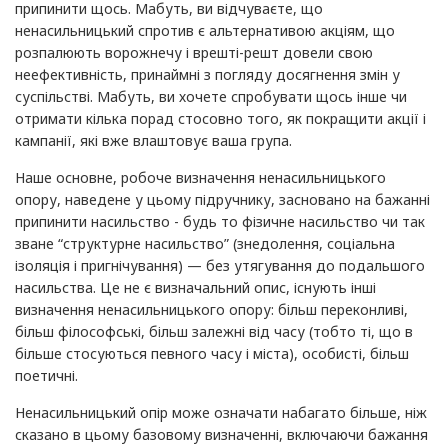
припинити щось. Мабуть, ви відчуваєте, що
ненасильницький спротив є альтернативою акціям, що
розпалюють ворожнечу і врешті-решт довели свою
неефективність, принаймні з погляду досягнення змін у
суспільстві. Мабуть, ви хочете спробувати щось інше чи
отримати кілька порад стосовно того, як покращити акції і
кампанії, які вже влаштовує ваша група.
Наше основне, робоче визначення ненасильницького
опору, наведене у цьому підручнику, засновано на бажанні
припинити насильство - будь то фізичне насильство чи так
зване “структурне насильство” (знедолення, соціальна
ізоляція і пригнічування) — без утягування до подальшого
насильства. Це не є визначальний опис, існують інші
визначення ненасильницького опору: більш переконливі,
більш філософські, більш залежні від часу (тобто ті, що в
більше стосуються певного часу і міста), особисті, більш
поетичні.
Ненасильницький опір може означати набагато більше, ніж
сказано в цьому базовому визначенні, включаючи бажання