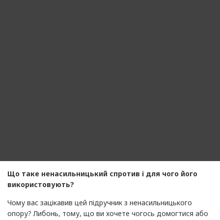
Що таке ненасильницький спротив і для чого його
використовують?
Чому вас зацікавив цей підручник з ненасильницького
опору? Либонь, тому, що ви хочете чогось домогтися або