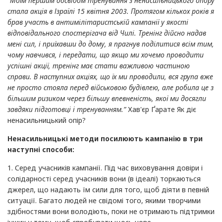
“Моїм першим досвідом тренування з ненасильницького опору
стала акція в Ізраїлі 15 квітня 2003. Протягом кількох років я
брав участь в антимілітаристській кампанії у якості
відповідального спостерігача від Чилі. Тренінг дійсно надав
мені сил, і приїхавши до дому, я прагнув поділитися всім тим,
чому навчився, і передати, що якщо ми хочемо проводити
успішні акції, тренінг має стати важливою частиною
справи. В наступних акціях, що їх ми проводили, вся група вже
не просто стояла перед військовою будівлею, але робила це з
більшим ризиком через більшу впевненість, якої ми досягли
завдяки підготовці і тренуванням.”
Хав'єр Ґарате Як діє
ненасильницький опір?
Ненасильницькі методи посилюють кампанію в три
наступні способи:
1. Серед учасників кампанії. Під час виховування довіри і
солідарності серед учасників вони (в ідеалі) торкаються
джерел, що надають їм сили для того, щоб діяти в певній
ситуації. Багато людей не свідомі того, якими творчими
здібностями вони володіють, поки не отримають підтримки