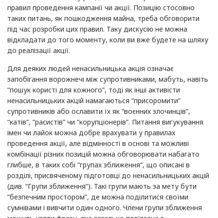
правил проведення кампанії чи акції. Позицію стосовно
таких питань, як пошкодження майна, треба обговорити
під час розробки цих правил. Таку дискусію не можна
відкладати до того моменту, коли ви вже будете на шляху
до реалізації акції.
Для деяких людей ненасильницька акція означає
запобігання ворожнечі між супротивниками, мабуть, навіть
“пошук користі для кожного”, тоді як інші активісти
ненасильницьких акцій намагаються “присоромити”
супротивників або ославити їх як “воєнних злочинців”,
“катів”, “расистів” чи “корупціонерів”. Питання вигукування
імен чи лайок можна добре врахувати у правилах
проведення акції, але відмінності в основі та можливі
комбінації різних позицій можна обговорювати набагато
глибше, в таких собі “групах зближення”, що описані в
розділі, присвяченому підготовці до ненасильницьких акцій
(див. “Групи зближення”). Такі групи мають за мету бути
“безпечним простором”, де можна поділитися своїми
сумнівами і вивчити один одного. Члени групи зближення