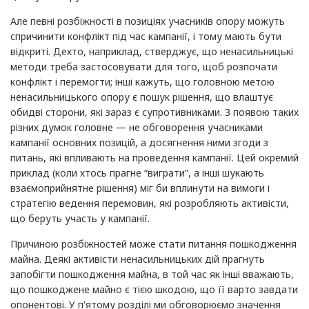
Але певні розбіжності в позиціях учасників опору можуть
спричинити конфлікт під час кампанії, і тому мають бути
відкриті. Дехто, наприклад, стверджує, що ненасильницькі
методи треба застосовувати для того, щоб розпочати
конфлікт і перемогти; інші кажуть, що головною метою
ненасильницького опору є пошук рішення, що влаштує
обидві сторони, які зараз є супротивниками. З появою таких
різних думок головне — не обговорення учасниками
кампанії основних позицій, а досягнення ними згоди з
питань, які впливають на проведення кампанії. Цей окремий
приклад (коли хтось прагне “виграти”, а інші шукають
взаємоприйнятне рішення) міг би вплинути на вимоги і
стратегію ведення перемовин, які розробляють активісти,
що беруть участь у кампанії.
Причиною розбіжностей може стати питання пошкодження
майна. Деякі активісти ненасильницьких дій прагнуть
запобігти пошкодження майна, в той час як інші вважають,
що пошкоджене майно є тією шкодою, що її варто завдати
опонентові. У п'ятому розділі ми обговорюємо значення