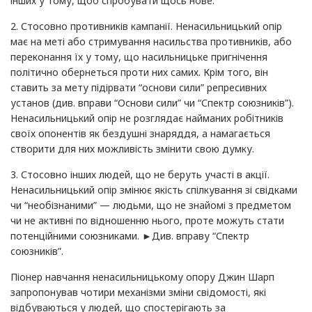
інших у тому, щоб спробувати щось нове.
2. Стосовно противників кампанії. Ненасильницький опір
має на меті або стримування насильства противників, або
переконання їх у тому, що насильницьке пригнічення
політично обернеться проти них самих. Крім того, він
ставить за мету підірвати “основи сили” репресивних
установ (див. вправи “Основи сили” чи “Спектр союзників”).
Ненасильницький опір не розглядає найманих робітників
своїх опонентів як бездушні знаряддя, а намагається
створити для них можливість змінити свою думку.
3. Стосовно інших людей, що не беруть участі в акції.
Ненасильницький опір змінює якість спілкування зі свідками
чи “необізнаними” — людьми, що не знайомі з предметом
чи не активні по відношенню нього, проте можуть стати
потенційними союзниками. ►Див. вправу “Спектр
союзників”.
Піонер навчання ненасильницькому опору Джин Шарп
запропонував чотири механізми зміни свідомості, які
відбуваються у людей, що спостерігають за