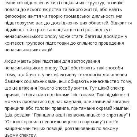
зміни співвідношення сил і соціальних структур, позицію
поваги до всього людства та всього життя, або навіть
філософію життя чи теорію громадської діяльності. Ми
підштовхуємо вас до дослідження цих областей. Відкриття
відмінностей в розстановці акцентів і розгляд суті
ненасильницького опору може стати багатим досвідом у
контексті групової підготовки до спільного проведення
ненасильницьких акцій.
Люди мають різні підстави для застосування
ненасильницького опору. Одні обстоюють такі способи
тому, що бачать у них ефективну технологію досягнення
бажаних соціальних змін, інші обирають ненасильство тому,
що це втілення їхнього способу життя. Тут цілий спектр
причин, із багатьма відтінками і півтонами. Такі відмінності
можуть проявитися під час кампанії, але зазвичай загальні
принципи або головні правила, притаманні окремій кампанії
(дів. розділи "Принципи акції ненасильницького спротиву" і
“Основні правила ненасильницького спротиву”) носіїв
найрізноманітніших позицій, розташованих по всьому
цьому спектру.