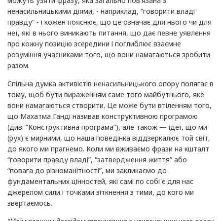
можуть узяти фразу, яка загально пов'язана з
ненасильницькими діями, - наприклад, “говорити владі
правду” - і кожен пояснює, що це означає для нього чи для
неї, які в нього виникають питання, що дає певне уявлення
про кожну позицію зсередини і поглиблює взаємне
розуміння учасниками того, що вони намагаються зробити
разом.
Спільна думка активістів ненасильницького опору полягає в
тому, щоб бути вираженням саме того майбутнього, яке
вони намагаються створити. Це може бути втіленням того,
що Махатма Ганді називав конструктивною програмою
(див. “Конструктивна програма”), але також — ідеї, що ми
(рух) є мирними, що наша поведінка віддзеркалює той світ,
до якого ми прагнемо. Коли ми вживаємо фрази на кшталт
“говорити правду владі”, “затвердження життя” або
“повага до різноманітності”, ми закликаємо до
фундаментальних цінностей, які самі по собі є для нас
джерелом сили і точками зіткнення з тими, до кого ми
звертаємось.